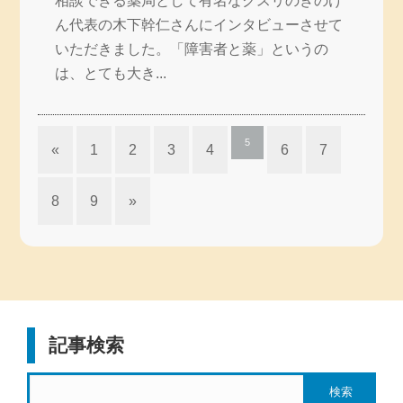
相談できる薬局として有名なクスリのきのけ
ん代表の木下幹仁さんにインタビューさせて
いただきました。「障害者と薬」というの
は、とても大き...
5
«
1
2
3
4
6
7
8
9
»
記事検索