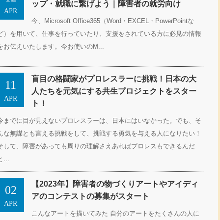
ップ・就職に繋げよう｜障害者の就労向け
APR
今、Microsoft Office365（Word・EXCEL・PowerPointな
ど）を用いて、仕事を行っていたり、支援をされている方に必見の情報
をお伝えいたします。今お使いのM...
盲目の格闘家がプロレスラーに挑戦！日本の大
11
人たちを元気にする共生プロジェクトをスター
APR
ト！
今までに目が見えないプロレスラーは、日本にはいなかった。でも、そ
んな無謀とも言える挑戦をして、挑戦する勇気を与える人になりたい！
そして、障害があっても周りの理解さえあればプロレスもできるんだ
と...
【2023年】障害者の物づくりアートやアイディ
02
アのコンテストの募集がスタート
APR
こんなアートを描いてみた 自分のアートをたくさんの人に