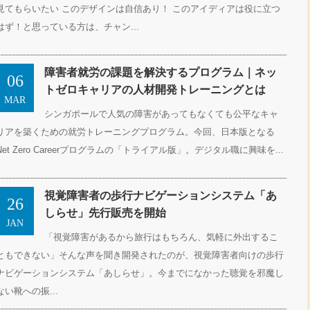
見てもらいたい このデザインは自信あり！ このアイディアは役に立つ
はず！と思っている方は、チャン...
障害者就労の課題を解決するプログラム｜ネッ
06
トゼロキャリアの人材開発トレーニングとは
MAR
シンガポールで人気の障害があってもなくても公平なキャ
リアを築くための就労トレーニングプログラム。今回、日本版となる
Net Zero Careerプログラムの「トライアル版」。デジタル職に興味を...
視覚障害者の歩行ナビゲーションシステム「あ
26
しらせ」先行販売を開始
JAN
「視覚障害があるから旅行はもちろん、気軽に外出するこ
ともできない」そんな声を聞き開発されたのが、視覚障害者向けの歩行
ナビゲーションシステム「あしらせ」。今までになかった聴覚を邪魔し
ない靴への振...