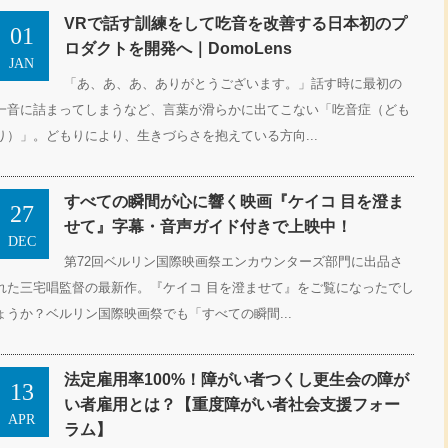
VRで話す訓練をして吃音を改善する日本初のプ
01
ロダクトを開発へ｜DomoLens
JAN
「あ、あ、あ、ありがとうございます。」話す時に最初の
一音に詰まってしまうなど、言葉が滑らかに出てこない「吃音症（ども
り）」。どもりにより、生きづらさを抱えている方向...
すべての瞬間が心に響く映画『ケイコ 目を澄ま
27
せて』字幕・音声ガイド付きで上映中！
DEC
第72回ベルリン国際映画祭エンカウンターズ部門に出品さ
れた三宅唱監督の最新作。『ケイコ 目を澄ませて』をご覧になったでし
ょうか？ベルリン国際映画祭でも「すべての瞬間...
法定雇用率100%！障がい者つくし更生会の障が
13
い者雇用とは？【重度障がい者社会支援フォー
APR
ラム】