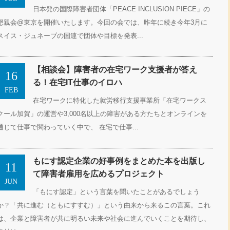
日本発の国際障害者団体「PEACE INCLUSION PIECE」の
懇親会@東京を開催いたします。今回の会では、昨年に続き今年3月に
スイス・ジュネーブの国連で団体や目標を発表...
【相談会】障害者の在宅ワーク支援者が答え
16
る！在宅IT仕事のイロハ
FEB
在宅ワークに特化した就労移行支援事業所「在宅ワークス
クール加賀」の運営や3,000名以上の障害がある方たちとオンラインを
通じて仕事で関わっていく中で、 在宅で仕事...
もにす認定企業の好事例をまとめた本を出版し
11
て障害者雇用を広めるプロジェクト
JUN
「もにす認定」という言葉を聞いたことがあるでしょう
か？「共に進む（ともにすすむ）」という由来から来るこの言葉。これ
は、企業と障害者が共に明るい未来や社会に進んでいくことを期待し、