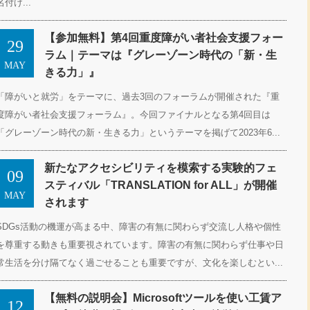
名付け...
【参加無料】第4回重度障がい者社会支援フォー
29
ラム｜テーマは『グレーゾーン時代の「新・生
MAY
きる力」』
「障がいと就労」をテーマに、過去3回のフォーラムが開催された『重
度障がい者社会支援フォーラム』。今回ファイナルとなる第4回目は
「グレーゾーン時代の新・生きる力」というテーマを掲げて2023年6...
新たなアクセシビリティを模索する実験的フェ
09
スティバル「TRANSLATION for ALL」が開催
MAY
されます
SDGs活動の機運が高まる中、障害の有無に関わらず交流し人格や個性
を尊重する動きも重要視されています。障害の有無に関わらず仕事や日
常生活を分け隔てなく過ごせることも重要ですが、文化を楽しむとい...
【無料の説明会】Microsoftツールを使い工賃ア
12