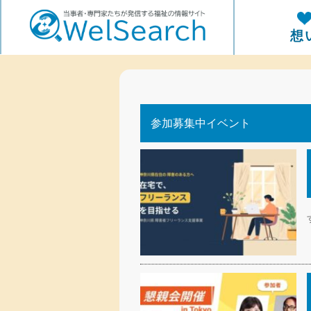
WelSerch
想
参加募集中イベント