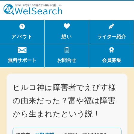
WelSerch
アバウト
想い
ライター紹介
無料サポート
お問合せ
会員募集
ヒルコ神は障害者でえびす様
の由来だった？富や福は障害
から生まれたという説！