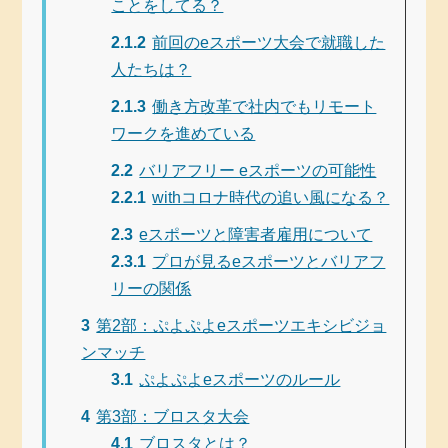
ことをしてる？
2.1.2
前回のeスポーツ大会で就職した
人たちは？
2.1.3
働き方改革で社内でもリモート
ワークを進めている
2.2
バリアフリー eスポーツの可能性
2.2.1
withコロナ時代の追い風になる？
2.3
eスポーツと障害者雇用について
2.3.1
プロが見るeスポーツとバリアフ
リーの関係
3
第2部：ぷよぷよeスポーツエキシビジョ
ンマッチ
3.1
ぷよぷよeスポーツのルール
4
第3部：ブロスタ大会
4.1
ブロスタとは？