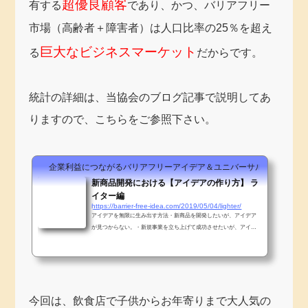
超優良顧客
有する
であり、かつ、バリアフリー
市場（高齢者＋障害者）は人口比率の25％を超え
巨大なビジネスマーケット
る
だからです。
統計の詳細は、当協会のブログ記事で説明してあ
りますので、こちらをご参照下さい。
企業利益につながるバリアフリーアイデア＆ユニバーサルデザインア
新商品開発における【アイデアの作り方】 ラ
イター編
https://barrier-free-idea.com/2019/05/04/lighter/
アイデアを無限に生み出す方法・新商品を開発したいが、アイデア
が見つからない。・新規事業を立ち上げて成功させたいが、アイデ
アが見つからない。そんな方に【アイデアを無限に生み出す方法】
をお伝えします。動画解説はコチラ↑アイデアは「○○○」から生
今回は、飲食店で子供からお年寄りまで大人気の