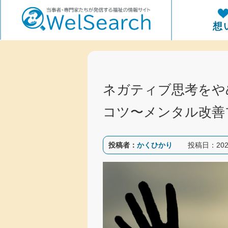
WelSerch
想
ネガティブ思考をや
コツ〜メンタル改善
投稿者：
かくひかり
投稿日：
202