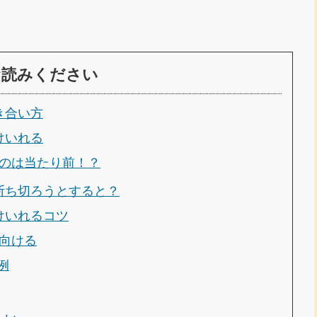
お読みください
き合い方
けいれる
のは当たり前！？
断ち切ろうとすると？
けいれるコツ
向ける
例