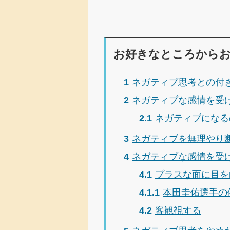
お好きなところから
1
ネガティブ思考との付
2
ネガティブな感情を受
2.1
ネガティブになる
3
ネガティブを無理やり
4
ネガティブな感情を受
4.1
プラスな面に目を
4.1.1
本田圭佑選手の
4.2
客観視する