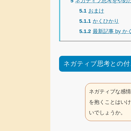
5
ネガティブ思考をやめ
5.1
おまけ
5.1.1
かくひかり
5.1.2
最新記事 by か
ネガティブ思考との付
ネガティブな感
を抱くことはい
いでしょうか。