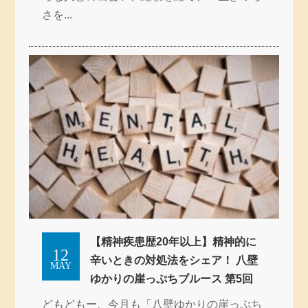
さを...
【精神疾患歴20年以上】精神的に
12
辛いときの対処法をシェア！ 八壁
MAY
ゆかりの崖っぷちブルース 第5回
どもどもー、今月も「八壁ゆかりの崖っぷち