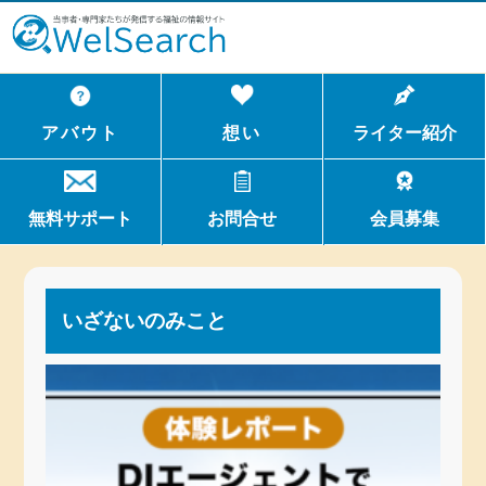
WelSerch
アバウト
想い
ライター紹介
無料サポート
お問合せ
会員募集
いざないのみこと