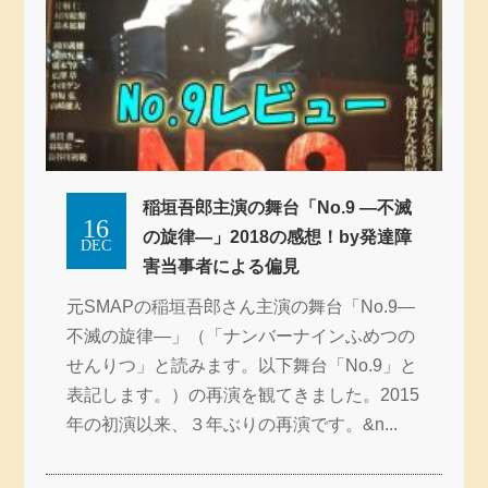
稲垣吾郎主演の舞台「No.9 ―不滅
16
の旋律―」2018の感想！by発達障
DEC
害当事者による偏見
元SMAPの稲垣吾郎さん主演の舞台「No.9―
不滅の旋律―」（「ナンバーナインふめつの
せんりつ」と読みます。以下舞台「No.9」と
表記します。）の再演を観てきました。2015
年の初演以来、３年ぶりの再演です。&n...