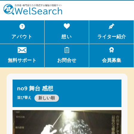
WelSerch
アバウト
想い
ライター紹介
無料サポート
お問合せ
会員募集
no9 舞台 感想
並び替え