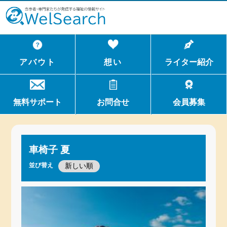
WelSerch
アバウト
想い
ライター紹介
無料サポート
お問合せ
会員募集
車椅子 夏
並び替え