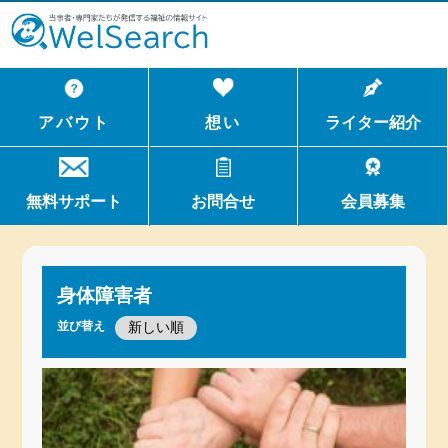
WelSerch
アバウト
想い
ライター紹介
無料サポート
お問合せ
会員募集
身体障害者
並び替え