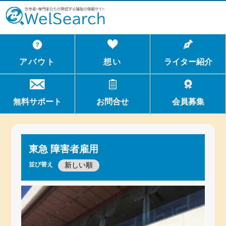
WelSerch
アバウト
想い
ライター紹介
無料サポート
お問合せ
会員募集
東急 障害者雇用
並び替え