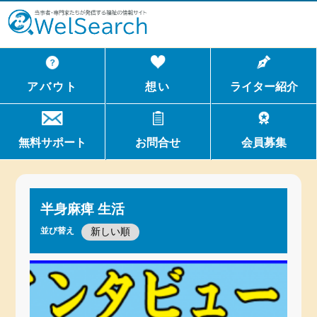
WelSerch
アバウト
想い
ライター紹介
無料サポート
お問合せ
会員募集
半身麻痺 生活
並び替え