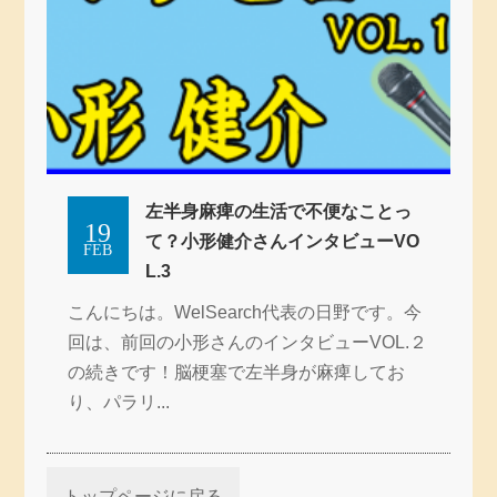
左半身麻痺の生活で不便なことっ
19
て？小形健介さんインタビューVO
FEB
L.3
こんにちは。WelSearch代表の日野です。今
回は、前回の小形さんのインタビューVOL.２
の続きです！脳梗塞で左半身が麻痺してお
り、パラリ...
トップページに戻る