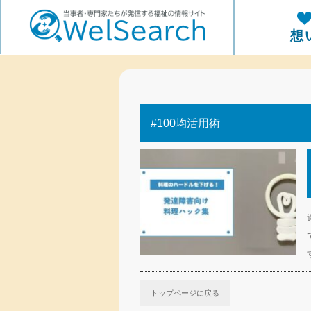
WelSerch
想
#100均活用術
トップページに戻る